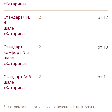
«Катарина»
Стандарт+ №
2
Забронировать
от 1260
4
шале
«Катарина»
Стандарт
2
Забронировать
от 1320
комфорт № 5
шале
«Катарина»
Стандарт № 6
2
Забронировать
от 1146
шале
«Катарина»
* В стоимость проживания включены завтрак+ужин.