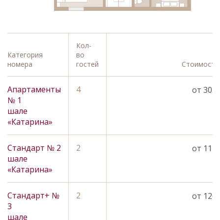
Кол-
Категория
во
номера
гостей
Стоимость,
Апартаменты
4
Забронировать
от 3036
№ 1
шале
«Катарина»
Стандарт № 2
2
Забронировать
от 1146
шале
«Катарина»
Стандарт+ №
2
Забронировать
от 1260
3
шале