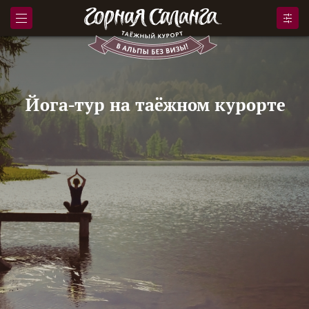
Йога-тур на таёжном курорте