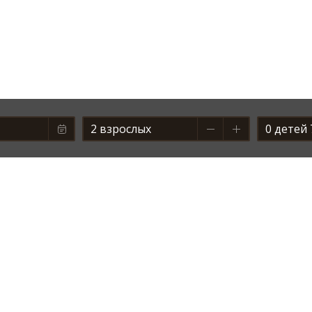
2
0
+7 (38447) 6-36-65
Кемеровская область - Кузбасс, Тисуль
городского типа Белогорск, территори
ночью 11°C, днём 
веб-камеры