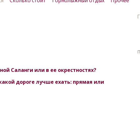
ся
Сколько стоит
Горнолыжный отдых
Прочее
П
ной Саланги или в ее окрестностях?
какой дороге лучше ехать: прямая или