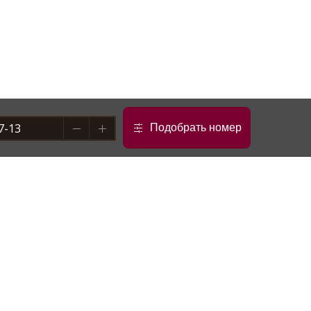
Подобрать номер
info@salanga.ru
ский район, поселок
я Белогорское лесничество, строение 24
15°C