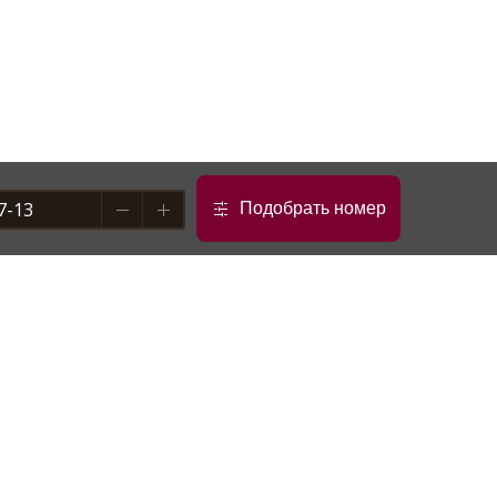
Подобрать номер
info@salanga.ru
ский район, поселок
я Белогорское лесничество, строение 24
14°C