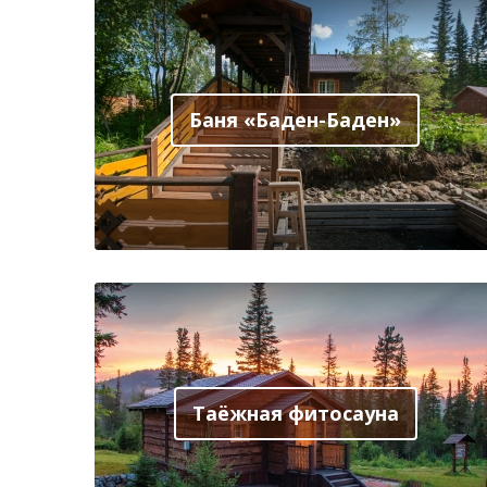
Баня «Баден-Баден»
Таёжная фитосауна