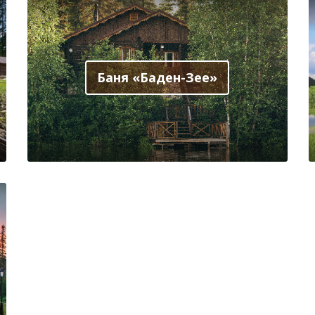
Баня «Баден-Зее»