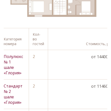
Кол-
Категория
во
номера
гостей
Стоимость, руб
Полулюкс
2
Забронировать
от 14400 р
№ 1
шале
«Глория»
Стандарт
2
Забронировать
от 11460 р
№ 2
шале
«Глория»