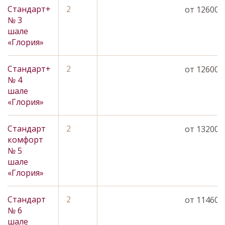
Стандарт+
2
Забронировать
от 12600 р
№ 3
шале
«Глория»
Стандарт+
2
Забронировать
от 12600 р
№ 4
шале
«Глория»
Стандарт
2
Забронировать
от 13200 р
комфорт
№ 5
шале
«Глория»
Стандарт
2
Забронировать
от 11460 р
№ 6
шале