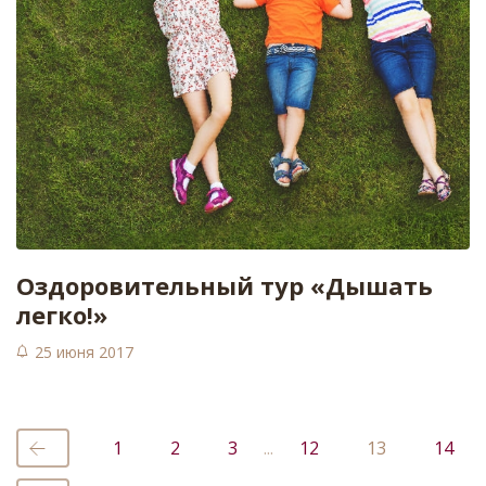
Оздоровительный тур «Дышать
легко!»
25 июня 2017
1
2
3
...
12
13
14