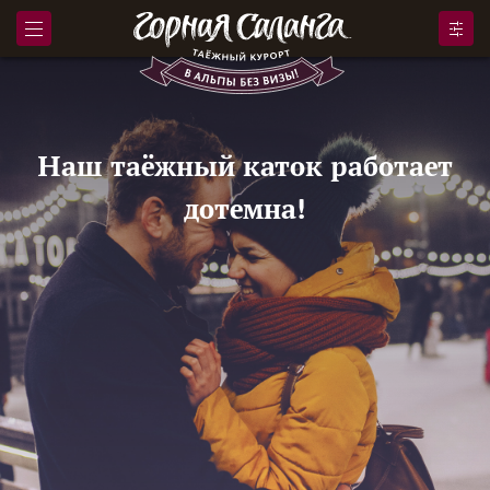
Наш таёжный каток работает
дотемна!