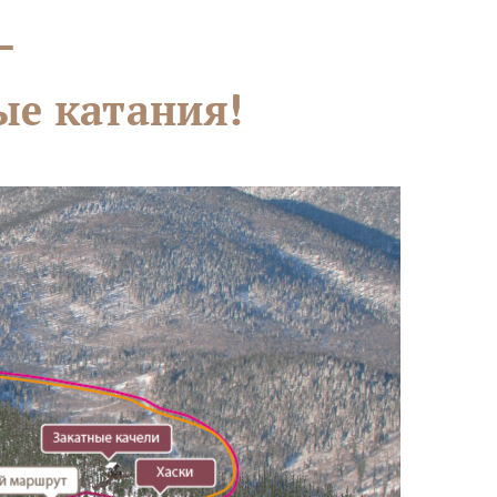
—
ые катания!