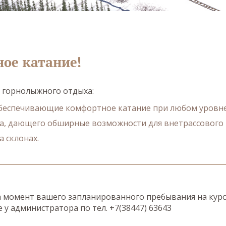
ное катание!
и горнолыжного отдыха:
 обеспечивающие комфортное катание при любом уровн
га, дающего обширные возможности для внетрассового
а склонах.
а момент вашего запланированного пребывания на кур
е у администратора по тел. +7(38447) 63643