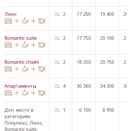
Люкс
2
17 200
19 400
20 
Romantic suite
2
17 750
20 100
21 
Romantic chalet
2
18 350
20 750
22 
Апартаменты
4
30 360
34 300
36 
Доп. место в
1
6 100
6 900
7 
категориях
Полулюкс, Люкс,
Romantic suite,