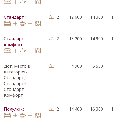
Стандарт+
2
12 600
14 300
15 
Стандарт
2
13 200
14 900
15 
комфорт
Доп. место в
1
4 900
5 550
5 
категориях
Стандарт,
Стандарт+,
Стандарт
Комфорт
Полулюкс
2
14 400
16 300
17 