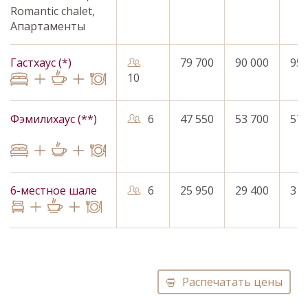
Romantic chalet,
Апартаменты
Гастхаус (*)
79 700
90 000
95 
10
Фэмилихаус (**)
6
47 550
53 700
57 
6-местное шале
6
25 950
29 400
31 
Распечатать цены