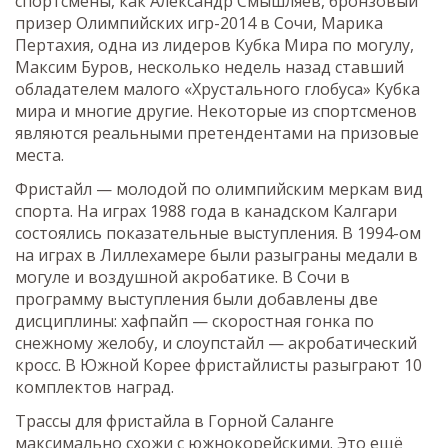
спортсмены, как Александр Смышляев, бронзовый
призер Олимпийских игр-2014 в Сочи, Марика
Пертахия, одна из лидеров Кубка Мира по могулу,
Максим Буров, несколько недель назад ставший
обладателем малого «Хрустального глобуса» Кубка
мира и многие другие. Некоторые из спортсменов
являются реальными претендентами на призовые
места.
Фристайл — молодой по олимпийским меркам вид
спорта. На играх 1988 года в канадском Калгари
состоялись показательные выступления. В 1994-ом
на играх в Лиллехамере были разыграны медали в
могуле и воздушной акробатике. В Сочи в
программу выступления были добавлены две
дисциплины: хафпайп — скоростная гонка по
снежному желобу, и слоупстайл — акробатический
кросс. В Южной Корее фристайлисты разыграют 10
комплектов наград.
Трассы для фристайла в Горной Саланге
максимально схожи с южнокорейскими. Это ещё