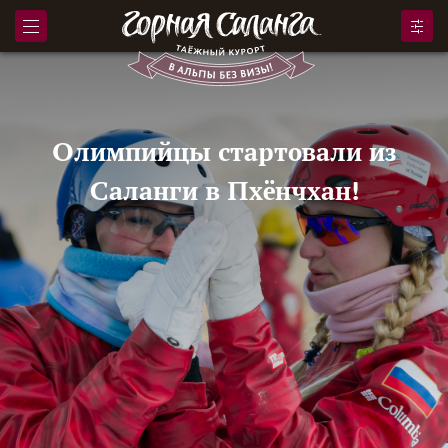
Олимпийцы стартовали из
Саланги в Пхёнчхан!