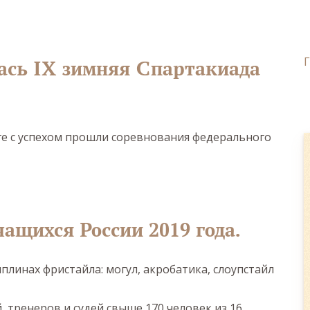
ась IX зимняя Спартакиада
нге с успехом прошли соревнования федерального
ащихся России 2019 года.
линах фристайла: могул, акробатика, слоупстайл
 тренеров и судей свыше 170 человек из 16