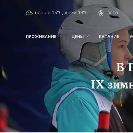
ночью 15°C, днём 19°C
лето
ПРОЖИВАНИЕ
ЦЕНЫ
КАТАНИЕ
У
В 
IX зим