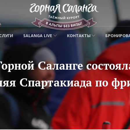
СЛУГИ
SALANGA LIVE
КОНТАКТЫ
БРОНИРОВ
Горной Саланге состоял
няя Спартакиада по фр