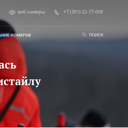
веб-камеры
+7 (391) 22-77-006
АНИЕ НОМЕРОВ
ПОИСК
ась
истайлу