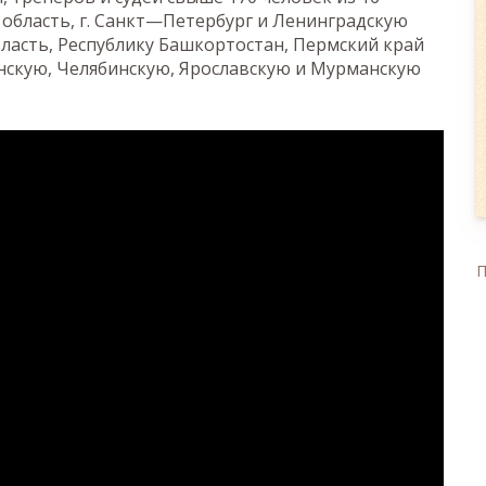
область, г. Санкт—Петербург и Ленинградскую
бласть, Республику Башкортостан, Пермский край
линскую, Челябинскую, Ярославскую и Мурманскую
П